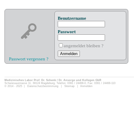
Benutzername
Passwort
angemeldet bleiben ?
Passwort vergessen ?
Medizinisches Labor Prof. Dr. Schenk / Dr. Ansorge und Kollegen GbR
Schwiesaustrasse 11, 39124 Magdeburg, Telefon: 0391 / 24468-0, Fax: 0391 / 24468-110
© 2014 - 2025 |
Datenschutzbestimmung
|
Sitemap
|
Anmelden