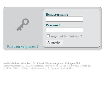
Benutzername
Passwort
angemeldet bleiben ?
Passwort vergessen ?
Medizinisches Labor Prof. Dr. Schenk / Dr. Ansorge und Kollegen GbR
Schwiesaustrasse 11, 39124 Magdeburg, Telefon: 0391 / 24468-0, Fax: 0391 / 24468-110
© 2014 - 2025 |
Datenschutzbestimmung
|
Sitemap
|
Anmelden