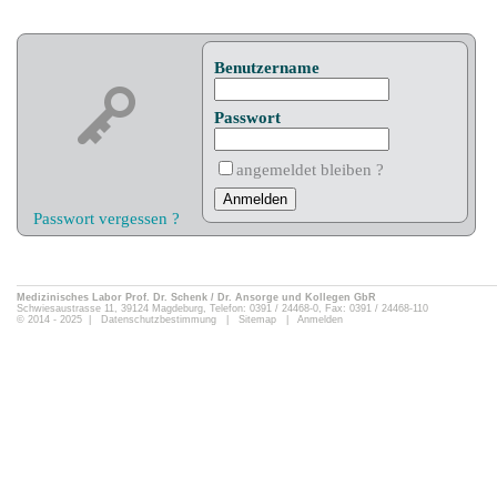
Benutzername
Passwort
angemeldet bleiben ?
Passwort vergessen ?
Medizinisches Labor Prof. Dr. Schenk / Dr. Ansorge und Kollegen GbR
Schwiesaustrasse 11, 39124 Magdeburg, Telefon: 0391 / 24468-0, Fax: 0391 / 24468-110
© 2014 - 2025 |
Datenschutzbestimmung
|
Sitemap
|
Anmelden