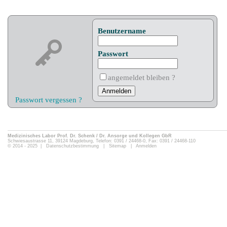
Benutzername
Passwort
angemeldet bleiben ?
Passwort vergessen ?
Medizinisches Labor Prof. Dr. Schenk / Dr. Ansorge und Kollegen GbR
Schwiesaustrasse 11, 39124 Magdeburg, Telefon: 0391 / 24468-0, Fax: 0391 / 24468-110
© 2014 - 2025 |
Datenschutzbestimmung
|
Sitemap
|
Anmelden