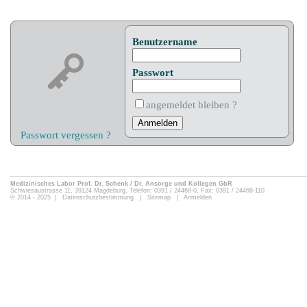
Benutzername
Passwort
angemeldet bleiben ?
Passwort vergessen ?
Medizinisches Labor Prof. Dr. Schenk / Dr. Ansorge und Kollegen GbR
Schwiesaustrasse 11, 39124 Magdeburg, Telefon: 0391 / 24468-0, Fax: 0391 / 24468-110
© 2014 - 2025 |
Datenschutzbestimmung
|
Sitemap
|
Anmelden