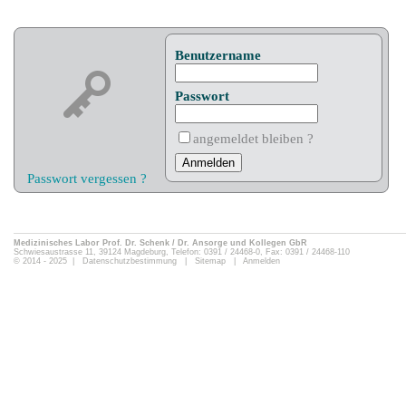
Benutzername
Passwort
angemeldet bleiben ?
Passwort vergessen ?
Medizinisches Labor Prof. Dr. Schenk / Dr. Ansorge und Kollegen GbR
Schwiesaustrasse 11, 39124 Magdeburg, Telefon: 0391 / 24468-0, Fax: 0391 / 24468-110
© 2014 - 2025 |
Datenschutzbestimmung
|
Sitemap
|
Anmelden