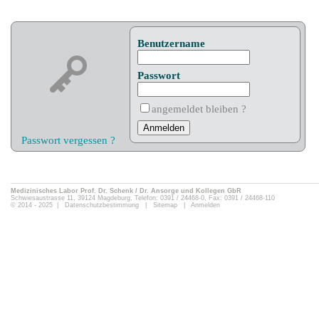
Benutzername
Passwort
angemeldet bleiben ?
Passwort vergessen ?
Medizinisches Labor Prof. Dr. Schenk / Dr. Ansorge und Kollegen GbR
Schwiesaustrasse 11, 39124 Magdeburg, Telefon: 0391 / 24468-0, Fax: 0391 / 24468-110
© 2014 - 2025 |
Datenschutzbestimmung
|
Sitemap
|
Anmelden