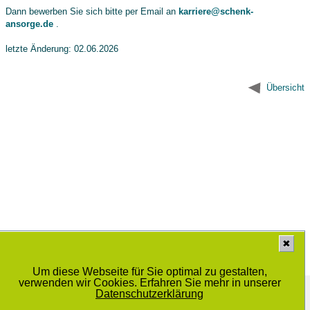
Dann bewerben Sie sich bitte per Email an
karriere@schenk-
ansorge.de
.
letzte Änderung: 02.06.2026
Übersicht
✖
Um diese Webseite für Sie optimal zu gestalten,
verwenden wir Cookies. Erfahren Sie mehr in unserer
Medizinisches Labor Prof. Dr. Schenk / Dr. Ansorge und Kollegen GbR
Schwiesaustrasse 11, 39124 Magdeburg
Datenschutzerklärung
© 2014 - 2025 |
Datenschutzbestimmung
|
Sitemap