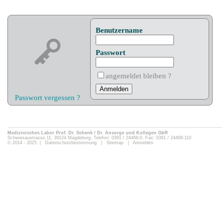
Benutzername
Passwort
angemeldet bleiben ?
Passwort vergessen ?
Medizinisches Labor Prof. Dr. Schenk / Dr. Ansorge und Kollegen GbR
Schwiesaustrasse 11, 39124 Magdeburg, Telefon: 0391 / 24468-0, Fax: 0391 / 24468-110
© 2014 - 2025 |
Datenschutzbestimmung
|
Sitemap
|
Anmelden