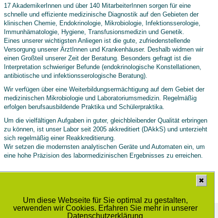
17 AkademikerInnen und über 140 MitarbeiterInnen sorgen für eine
schnelle und effiziente medizinische Diagnostik auf den Gebieten der
klinischen Chemie, Endokrinologie, Mikrobiologie, Infektionsserologie,
Immunhämatologie, Hygiene, Transfusionsmedizin und Genetik.
Eines unserer wichtigsten Anliegen ist die gute, zufriedenstellende
Versorgung unserer ÄrztInnen und Krankenhäuser. Deshalb widmen wir
einen Großteil unserer Zeit der Beratung. Besonders gefragt ist die
Interpretation schwieriger Befunde (endokrinologische Konstellationen,
antibiotische und infektionsserologische Beratung).
Wir verfügen über eine Weiterbildungsermächtigung auf dem Gebiet der
medizinischen Mikrobiologie und Laboratoriumsmedizin. Regelmäßig
erfolgen berufsausbildende Praktika und Schülerpraktika.
Um die vielfältigen Aufgaben in guter, gleichbleibender Qualität erbringen
zu können, ist unser Labor seit 2005 akkreditiert (DAkkS) und unterzieht
sich regelmäßig einer Reakkreditierung.
Wir setzen die modernsten analytischen Geräte und Automaten ein, um
eine hohe Präzision des labormedizinischen Ergebnisses zu erreichen.
✖
letzte Änderung: 06.08.2026
Sie sind der 308538 . Besucher unserer Seite.
Um diese Webseite für Sie optimal zu gestalten,
verwenden wir Cookies. Erfahren Sie mehr in unserer
Medizinisches Labor Prof. Dr. Schenk / Dr. Ansorge und Kollegen GbR
Schwiesaustrasse 11, 39124 Magdeburg
Datenschutzerklärung