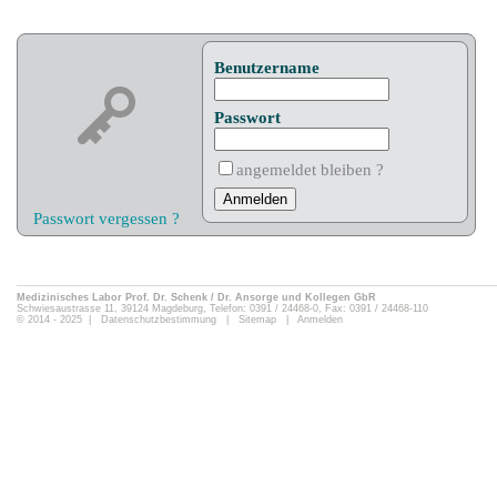
Benutzername
Passwort
angemeldet bleiben ?
Passwort vergessen ?
Medizinisches Labor Prof. Dr. Schenk / Dr. Ansorge und Kollegen GbR
Schwiesaustrasse 11, 39124 Magdeburg, Telefon: 0391 / 24468-0, Fax: 0391 / 24468-110
© 2014 - 2025 |
Datenschutzbestimmung
|
Sitemap
|
Anmelden