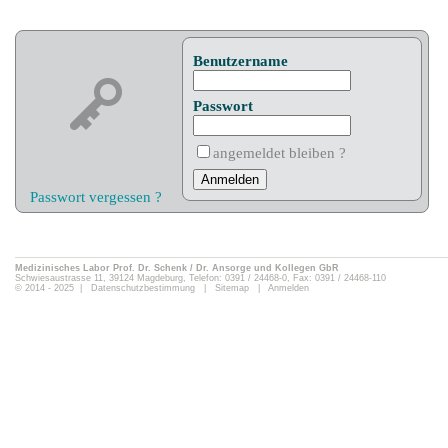
Benutzername
Passwort
angemeldet bleiben ?
Passwort vergessen ?
Medizinisches Labor Prof. Dr. Schenk / Dr. Ansorge und Kollegen GbR
Schwiesaustrasse 11, 39124 Magdeburg, Telefon: 0391 / 24468-0, Fax: 0391 / 24468-110
© 2014 - 2025 |
Datenschutzbestimmung
|
Sitemap
|
Anmelden