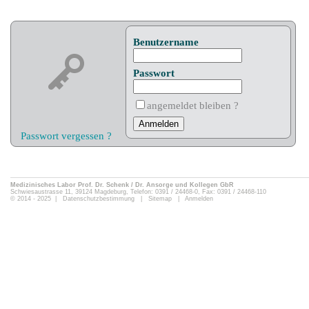
Benutzername
Passwort
angemeldet bleiben ?
Passwort vergessen ?
Medizinisches Labor Prof. Dr. Schenk / Dr. Ansorge und Kollegen GbR
Schwiesaustrasse 11, 39124 Magdeburg, Telefon: 0391 / 24468-0, Fax: 0391 / 24468-110
© 2014 - 2025 |
Datenschutzbestimmung
|
Sitemap
|
Anmelden