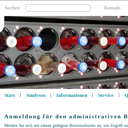
Suchen
Kontakt
Start
Analysen
Informationen
Service
Q
Anmeldung für den administrativen B
Melden Sie sich mit einem gültigem Benutzerkonto an, um Zugriff au