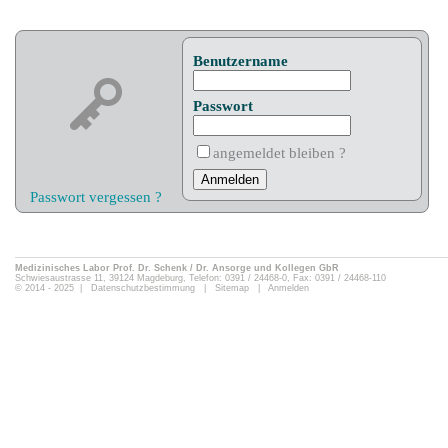
Benutzername
Passwort
angemeldet bleiben ?
Passwort vergessen ?
Medizinisches Labor Prof. Dr. Schenk / Dr. Ansorge und Kollegen GbR
Schwiesaustrasse 11, 39124 Magdeburg, Telefon: 0391 / 24468-0, Fax: 0391 / 24468-110
© 2014 - 2025 |
Datenschutzbestimmung
|
Sitemap
|
Anmelden