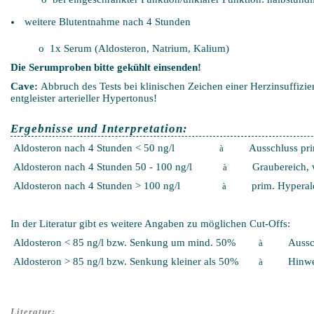
weitere Blutentnahme nach 4 Stunden
o 1x Serum (Aldosteron, Natrium, Kalium)
Die Serumproben bitte gekühlt einsenden!
Cave:
Abbruch des Tests bei klinischen Zeichen einer Herzinsuffizie
entgleister arterieller Hypertonus!
Ergebnisse und Interpretation:
Aldosteron nach 4 Stunden < 50 ng/l
Ausschluss prim.
à
Aldosteron nach 4 Stunden 50 - 100 ng/l
Graubereich, wei
à
Aldosteron nach 4 Stunden > 100 ng/l
prim. Hyperald
à
In der Literatur gibt es weitere Angaben zu möglichen Cut-Offs:
Aldosteron < 85 ng/l bzw. Senkung um mind. 50%
Ausschlu
à
Aldosteron > 85 ng/l bzw. Senkung kleiner als 50%
Hinweis 
à
Literatur: