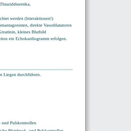
hiaziddiuretika,
chtet werden (Interaktionen!)
mantagonisten, direkte Vasodilatatoren
eatinin, kleines Blutbild
nktion ein Echokardiogramm erfolgen.
 im Liegen durchführen.
 und Pulskontrollen
he Blutdruck- und Pulskontrollen