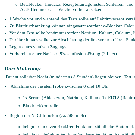
o Betablocker, Imidazol-Rezeptorantagonisten, Schleifen- und T
ACE-Hemmer ca. 1 Woche vorher absetzen
1 Woche vor und während des Tests sollte auf Lakritzverzehr verzi
Zu Blutdrucksenkung können eingesetzt werden: α-Blocker, Calciu
Vor dem Test sollte bestimmt werden: Natrium, Kalium, Calcium, Kr
Darüber hinaus sollte zur Abschätzung der linksventrikulären Fu
Legen eines venösen Zugangs
Vorbereiten einer NaCl - 0,9% - Infusionslösung (2 Liter)
Durchführung:
Patient soll über Nacht (mindestens 8 Stunden) liegen bleiben. Test
Abnahme der basalen Probe zwischen 8 und 10 Uhr
o 1x Serum (Aldosteron, Natrium, Kalium), 1x EDTA (Renin)
o Blutdruckkontrolle
Beginn der NaCl-Infusion (ca. 500 ml/h)
o bei guter linksventrikulären Funktion: stündliche Blutdruck-
o bei eingeschränkter Funktion/unklarer Funktion: halbstündlic