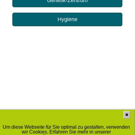
Genetik-Zentrum
Hygiene
✖
Um diese Webseite für Sie optimal zu gestalten, verwenden
wir Cookies. Erfahren Sie mehr in unserer
Medizinisches Labor Prof. Dr. Schenk / Dr. Ansorge und Kollegen GbR