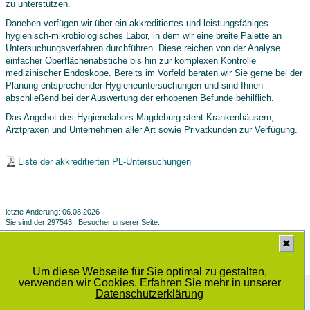
zu unterstützen.
Daneben verfügen wir über ein akkreditiertes und leistungsfähiges
hygienisch-mikrobiologisches Labor, in dem wir eine breite Palette an
Untersuchungsverfahren durchführen. Diese reichen von der Analyse
einfacher Oberflächenabstiche bis hin zur komplexen Kontrolle
medizinischer Endoskope. Bereits im Vorfeld beraten wir Sie gerne bei der
Planung entsprechender Hygieneuntersuchungen und sind Ihnen
abschließend bei der Auswertung der erhobenen Befunde behilflich.
Das Angebot des Hygienelabors Magdeburg steht Krankenhäusern,
Arztpraxen und Unternehmen aller Art sowie Privatkunden zur Verfügung.
Liste der akkreditierten PL-Untersuchungen
letzte Änderung: 06.08.2026
Sie sind der 297543 . Besucher unserer Seite.
✖
Um diese Webseite für Sie optimal zu gestalten,
verwenden wir Cookies. Erfahren Sie mehr in unserer
Medizinisches Labor Prof. Dr. Schenk / Dr. Ansorge und Kollegen GbR
Schwiesaustrasse 11, 39124 Magdeburg
Datenschutzerklärung
© 2014 - 2025 |
Datenschutzbestimmung
|
Sitemap