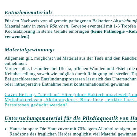
Entnahmematerial:
Für den Nachweis von allgemein pathogenen Bakterien:
Abstrichtup
Material nativ in
sterile Röhrchen
, Gewebe eventuell mit 1-3 Tropfen 
Kochsalzlösung in sterile Gefäße einbringen
(keine Pathologie –Röh
verwenden!)
Materialgewinnung:
Allgemein gilt, möglichst viel Material aus der Tiefe und den Rand
entnehmen.
Vorher sollte, besonders bei Ulcera, offenen Wunden und Fisteln die
Keimbesiedlung soweit wie möglich durch Reinigung mit sterilen Tup
Bei geschlossenen Entzündungsprozessen lässt sich das Untersuchun
oder intraoperative Entnahme meist kontaminationsfrei gewinnen.
Cave: Bei sog. "sterilem" Eiter (ohne Bakteriennachweis) 
Mykobakteriosen, Aktinomykose, Brucellose, tertiäre Lues
Parasitosen gedacht werden!
Untersuchungsmaterial für die Pilzdiagnostik von H
Hautschuppen: Die Haut zuvor mit 70% igem Alkohol reinigen, mi
Randzone des fraglichen Herdes möglichst viel Material gewinnen 