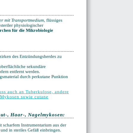
fer mit Transportmedium
, flüssiges
steriler physiologischer
rchen für die Mikrobiologie
bezirken des Entzündungsherdes zu
 oberflächliche sekundäre
fern entfernt werden.
gsmaterial durch perkutane Punktion
muss auch an Tuberkulose, andere
, Mykosen sowie cutane
aut-, Haar-, Nagelmykosen:
t scharfem Instrumentarium aus der
und in steriles Gefäß einbringen.