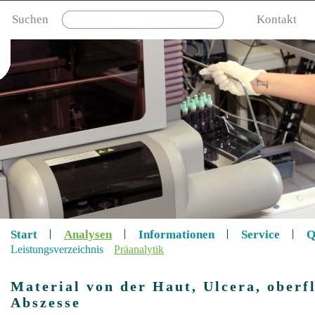
Suchen
Kontakt
Start
Analysen
Informationen
Service
Q
Leistungsverzeichnis
Präanalytik
Material von der Haut, Ulcera, ober
Abszesse