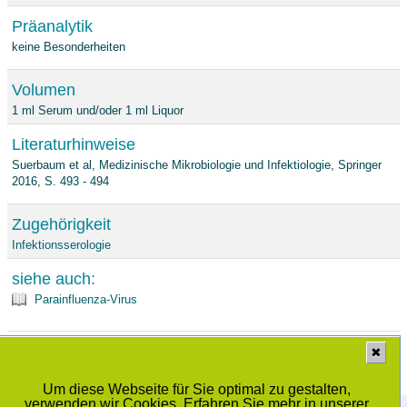
Präanalytik
keine Besonderheiten
Volumen
1 ml Serum und/oder 1 ml Liquor
Literaturhinweise
Suerbaum et al, Medizinische Mikrobiologie und Infektiologie, Springer
2016, S. 493 - 494
Zugehörigkeit
Infektionsserologie
siehe auch:
Parainfluenza-Virus
Stand: 14.01.2019
✖
Um diese Webseite für Sie optimal zu gestalten,
verwenden wir Cookies. Erfahren Sie mehr in unserer
Medizinisches Labor Prof. Dr. Schenk / Dr. Ansorge und Kollegen GbR