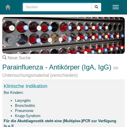
Toggle
naviga
Neue Suche
Parainfluenza - Antikörper (IgA, IgG)
im
Untersuchungsmaterial (verschieden)
Klinische Indikation
Bei Kindern:
Laryngitis
Bronchiolitis
Pneumonie
Krupp-Syndrom
Für die Akutdiagnostik steht eine (Multiplex-)PCR zur Verfügung
(s.u.)!