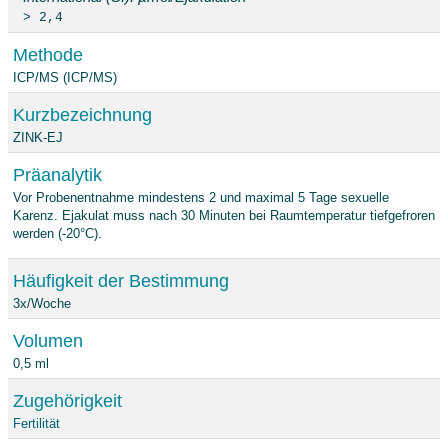
> 2,4
Methode
ICP/MS (ICP/MS)
Kurzbezeichnung
ZINK-EJ
Präanalytik
Vor Probenentnahme mindestens 2 und maximal 5 Tage sexuelle
Karenz. Ejakulat muss nach 30 Minuten bei Raumtemperatur tiefgefroren
werden (-20°C).
Häufigkeit der Bestimmung
3x/Woche
Volumen
0,5 ml
Zugehörigkeit
Fertilität