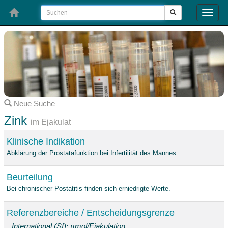
Toggle
naviga
Neue Suche
Zink
im Ejakulat
Klinische Indikation
Abklärung der Prostatafunktion bei Infertilität des Mannes
Beurteilung
Bei chronischer Postatitis finden sich erniedrigte Werte.
Referenzbereiche / Entscheidungsgrenze
International (SI): µmol/Ejakulation