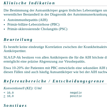
Klinische Indikation
Die Bestimmung der Autoantikörper gegen lösliches Leberantigen un
wesentlicher Bestandteil in der Diagnostik der Autoimmunerkrankun
Autoimmunhepatitis (AIH)
Primär-billäre-Leberzirrhose (PBC)
Primär-sklerosierende Cholangitis (PSC)
Beurteilung
Es besteht keine eindeutige Korrelation zwischen der Krankheitsakti
Antikörpertiter.
SLA/LP-Ak besitzen von allen Antikörpern die für die AIH höchste di
ermöglicht eine präzise Abgrenzung zur Virushepatitis.
Etwa 10-20% der Patienten mit PBC entwickeln eine sekundäre AIH 
diesen Fällen sind auch häufig Autoantikörper wie bei der AIH nachw
Referenzbereiche / Entscheidungsgrenze
Konventionell (KE): U/ml
< 10,0
negativ
>
10,0
positiv
Sonstiges