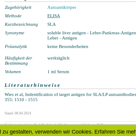
Zugehörigkeit
Autoantikörper
Methode
ELISA
Kurzbezeichnung
SLA
Synonyme
soluble liver antigen - Leber-Pankreas-Antig
Leber - Antigen
Präanalytik
keine Besonderheiten
Häufigkeit der
werktäglich
Bestimmung
Volumen
1 ml Serum
Literaturhinweise
Wies et al, Indentification of target antigen for SLA/LP autoantibodi
355: 1510 - 1515
Stand: 08.04.2024
Medizinisches Labor Prof. Dr. Schenk / Dr. Ansorge und Kollegen GbR
Schwiesaustrasse 11, 39124 Magdeburg, Telefon: 0391 / 24468-0, Fax: 0391 / 24468-110
 zu gestalten, verwenden wir Cookies. Erfahren Sie meh
© 2014 - 2025 |
Datenschutzbestimmung
|
Sitemap
|
Anmelden