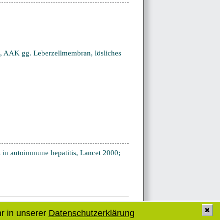
en, AAK gg. Leberzellmembran, lösliches
es in autoimmune hepatitis, Lancet 2000;
✖
r in unserer
Datenschutzerklärung