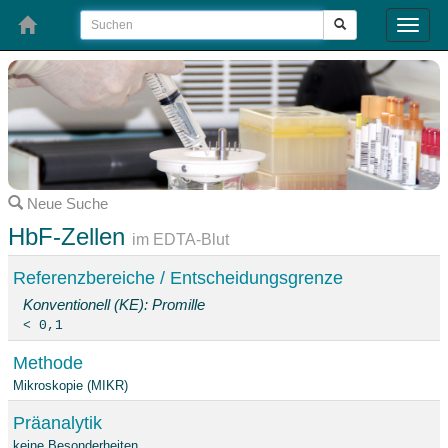
Toggle
naviga
Neue Suche
HbF-Zellen
im EDTA-Blut
Referenzbereiche / Entscheidungsgrenze
Konventionell (KE): Promille
< 0,1
Methode
Mikroskopie (MIKR)
Präanalytik
keine Besonderheiten