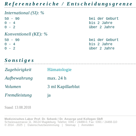
Referenzbereiche / Entscheidungsgrenze
International (SI): %
50 - 90
bei der Geburt
0 - 4
bis 2 Jahre
0 - 2
über 2 Jahre
Konventionell (KE): %
50 - 90
bei der Geburt
0 - 4
bis 2 Jahre
0 - 2
über 2 Jahre
Sonstiges
Zugehörigkeit
Hämatologie
Aufbewahrung
max. 24 h
Volumen
3 ml Kapillarblut
Fremdleistung
ja
Stand: 13.08.2018
Medizinisches Labor Prof. Dr. Schenk / Dr. Ansorge und Kollegen GbR
Schwiesaustrasse 11, 39124 Magdeburg, Telefon: 0391 / 24468-0, Fax: 0391 / 24468-110
© 2014 - 2025 |
Datenschutzbestimmung
|
Sitemap
|
Anmelden