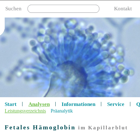
Suchen
Kontakt
Start
Analysen
Informationen
Service
Q
Leistungsverzeichnis
Präanalytik
Fetales Hämoglobin
im Kapillarblut