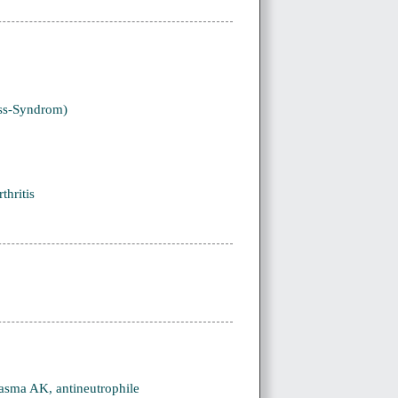
uss-Syndrom)
thritis
asma AK, antineutrophile