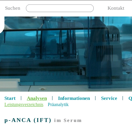
Suchen
Kontakt
Start
Analysen
Informationen
Service
Q
Leistungsverzeichnis
Präanalytik
p-ANCA (IFT)
im Serum