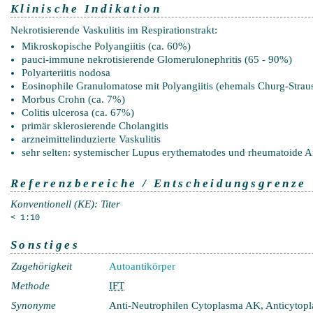
Klinische Indikation
Nekrotisierende Vaskulitis im Respirationstrakt:
Mikroskopische Polyangiitis (ca. 60%)
pauci-immune nekrotisierende Glomerulonephritis (65 - 90%)
Polyarteriitis nodosa
Eosinophile Granulomatose mit Polyangiitis (ehemals Churg-Stra
Morbus Crohn (ca. 7%)
Colitis ulcerosa (ca. 67%)
primär sklerosierende Cholangitis
arzneimittelinduzierte Vaskulitis
sehr selten: systemischer Lupus erythematodes und rheumatoide Ar
Referenzbereiche / Entscheidungsgrenze
Konventionell (KE): Titer
< 1:10
Sonstiges
Zugehörigkeit
Autoantikörper
Methode
IFT
Synonyme
Anti-Neutrophilen Cytoplasma AK, Anticytopl