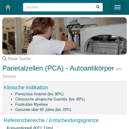
Toggle
naviga
Neue Suche
Parietalzellen (PCA) - Autoantikörper
im
Serum
Klinische Indikation
Perniziöse Anämie (bis 90%)
Chronische atropische Gastritis (bis 40%)
Funikuläre Myelose
Gesunde über 60 Jahre (bis 20%)
Referenzbereiche / Entscheidungsgrenze
Konventionell (KE): U/ml