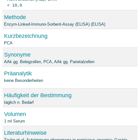
< 10,0
Methode
Enzym-Linked-Immuno-Sorbent-Assay (ELISA) (ELISA)
Kurzbezeichnung
PCA
Synonyme
AAk gg. Belegzellen, PCA, AAk gg. Parietalzellen
Präanalytik
keine Besonderheiten
Häufigkeit der Bestimmung
täglich n. Bedarf
Volumen
1 ml Serum
Literaturhinweise
Taylor et al, Autoimmune phenomena in pernicious anaemia: Gastric