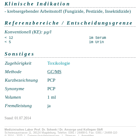
Klinische Indikation
- krebsergebender Arbeitsstoff (Fungizide, Pestizide, Insektidizide)
Referenzbereiche / Entscheidungsgrenze
Konventionell (KE): µg/l
< 12
im Serum
< 5
im Urin
Sonstiges
Zugehörigkeit
Toxikologie
Methode
GC/MS
Kurzbezeichnung
PCP
Synonyme
PCP
Volumen
1 ml
Fremdleistung
ja
Stand: 01.07.2014
Medizinisches Labor Prof. Dr. Schenk / Dr. Ansorge und Kollegen GbR
Schwiesaustrasse 11, 39124 Magdeburg, Telefon: 0391 / 24468-0, Fax: 0391 / 24468-110
© 2014 - 2025 |
Datenschutzbestimmung
|
Sitemap
|
Anmelden