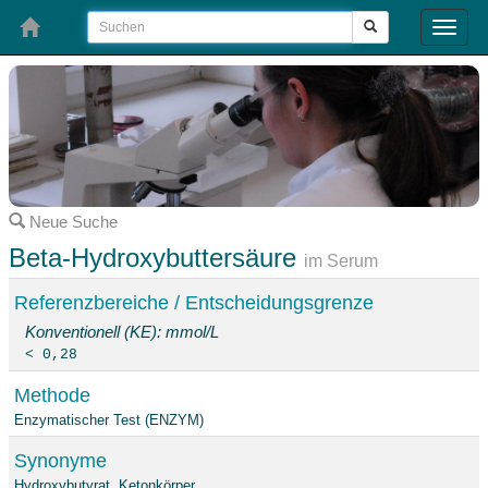
Toggle
naviga
Neue Suche
Beta-Hydroxybuttersäure
im Serum
Referenzbereiche / Entscheidungsgrenze
Konventionell (KE): mmol/L
< 0,28
Methode
Enzymatischer Test (ENZYM)
Synonyme
Hydroxybutyrat, Ketonkörper