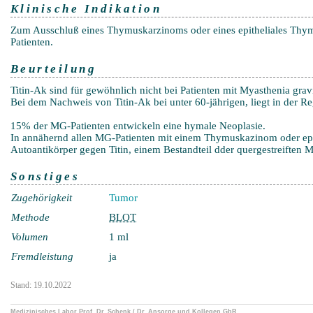
Klinische Indikation
Zum Ausschluß eines Thymuskarzinoms oder eines epitheliales Thy
Patienten.
Beurteilung
Titin-Ak sind für gewöhnlich nicht bei Patienten mit Myasthenia gr
Bei dem Nachweis von Titin-Ak bei unter 60-jährigen, liegt in der 
15% der MG-Patienten entwickeln eine hymale Neoplasie.
In annähernd allen MG-Patienten mit einem Thymuskazinom oder ep
Autoantikörper gegen Titin, einem Bestandteil dder quergestreiften 
Sonstiges
Zugehörigkeit
Tumor
Methode
BLOT
Volumen
1 ml
Fremdleistung
ja
Stand: 19.10.2022
Medizinisches Labor Prof. Dr. Schenk / Dr. Ansorge und Kollegen GbR