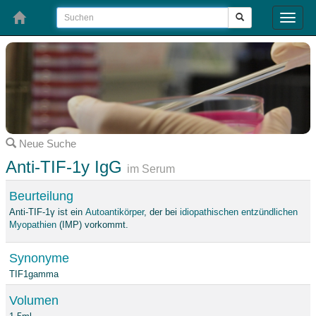
Toggle
naviga
Neue Suche
Anti-TIF-1y IgG
im Serum
Beurteilung
Anti-TIF-1γ ist ein
Autoantikörper
, der bei
idiopathischen entzündlichen
Myopathien
(IMP) vorkommt.
Synonyme
TIF1gamma
Volumen