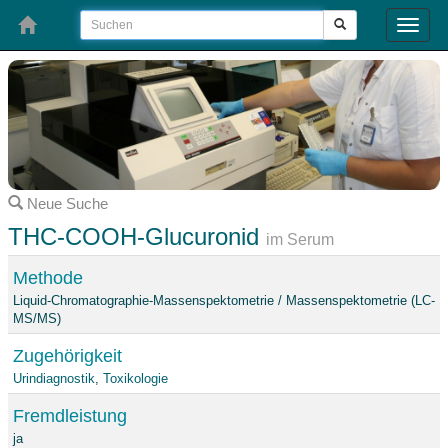
Toggle
naviga
Neue Suche
THC-COOH-Glucuronid
im Serum
Methode
Liquid-Chromatographie-Massenspektometrie / Massenspektometrie (LC-
MS/MS)
Zugehörigkeit
Urindiagnostik
,
Toxikologie
Fremdleistung
ja