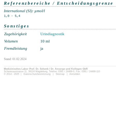
Referenzbereiche / Entscheidungsgrenze
International (SI): µmol/l
1,0 - 5,4
Sonstiges
Zugehörigkeit
Urindiagnostik
Volumen
10 ml
Fremdleistung
ja
Stand: 01.02.2024
Medizinisches Labor Prof. Dr. Schenk / Dr. Ansorge und Kollegen GbR
Schwiesaustrasse 11, 39124 Magdeburg, Telefon: 0391 / 24468-0, Fax: 0391 / 24468-110
© 2014 - 2025 |
Datenschutzbestimmung
|
Sitemap
|
Anmelden