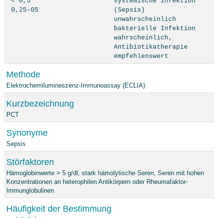
< 0,5
systemische Infektion
0,25-05
(Sepsis)
unwahrscheinlich
bakterielle Infektion
wahrscheinlich,
Antibiotikatherapie
empfehlenswert
Methode
Elektrochemilumineszenz-Immunoassay (ECLIA)
Kurzbezeichnung
PCT
Synonyme
Sepsis
Störfaktoren
Hämoglobinwerte > 5 g/dl, stark hämolytische Seren, Seren mit hohen
Konzentrationen an heterophilen Antikörpern oder Rheumafaktor-
Immunglobulinen
Häufigkeit der Bestimmung