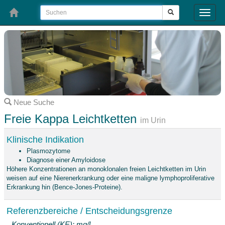
Toggle
naviga
Neue Suche
Freie Kappa Leichtketten
im Urin
Klinische Indikation
Plasmozytome
Diagnose einer Amyloidose
Höhere Konzentrationen an monoklonalen freien Leichtketten im Urin
weisen auf eine Nierenerkrankung oder eine maligne lymphoproliferative
Erkrankung hin (Bence-Jones-Proteine).
Referenzbereiche / Entscheidungsgrenze
Konventionell (KE): mg/l