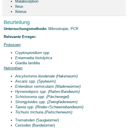
Malabsorption
Ileus
Ikterus
Beurteilung
Untersuchungsmethode:
Mikroskopie, PCR
Relevante Erreger:
Protozoen
:
Cryptosporidium spp.
Entamoeba histolytica
Giardia lamblia
Helminthen
:
Ancylostoma duodenale (Hakenwurm)
Ascaris spp. (Spulwurm)
Enterobius vermicularis (Madenwürmer)
Hymenolepsis spp. (Ratten-Bandwurm)
Schistosoma spp. (Pärchenegel)
Strongyloides spp. (Zwergfadenwurm)
Taenia spp. (Rinder-/Schweinebandwurm)
Trichuris trichuria (Peitschenwurm)
Trematoden (Saugwürmer)
Cestoden (Bandwürmer)