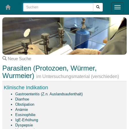
Toggle
naviga
Neue Suche
Parasiten (Protozoen, Würmer,
Wurmeier)
im Untersuchungsmaterial (verschieden)
Klinische Indikation
Gastroenteritis (Z.n. Auslandsaufenthalt)
Diarrhoe
Obstipation
Anämie
Eosinophilie
IgE-Erhöhung
Dyspepsie