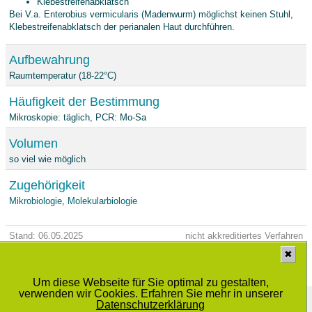
Klebestreifenabklatsch
Bei V.a. Enterobius vermicularis (Madenwurm) möglichst keinen Stuhl,
Klebestreifenabklatsch der perianalen Haut durchführen.
Aufbewahrung
Raumtemperatur (18-22°C)
Häufigkeit der Bestimmung
Mikroskopie: täglich, PCR: Mo-Sa
Volumen
so viel wie möglich
Zugehörigkeit
Mikrobiologie
,
Molekularbiologie
Stand: 06.05.2025
nicht akkreditiertes Verfahren
✖
Um diese Webseite für Sie optimal zu gestalten,
verwenden wir Cookies. Erfahren Sie mehr in unserer
Medizinisches Labor Prof. Dr. Schenk / Dr. Ansorge und Kollegen GbR
Schwiesaustrasse 11, 39124 Magdeburg
Datenschutzerklärung