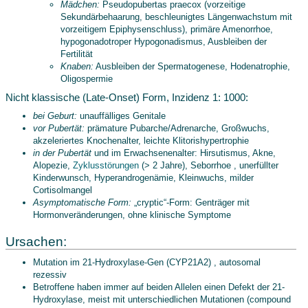
Mädchen:
Pseudopubertas praecox (vorzeitige
Sekundärbehaarung, beschleunigtes Längenwachstum mit
vorzeitigem Epiphysenschluss), primäre Amenorrhoe,
hypogonadotroper Hypogonadismus, Ausbleiben der
Fertilität
Knaben:
Ausbleiben der Spermatogenese, Hodenatrophie,
Oligospermie
Nicht klassische (Late-Onset) Form, Inzidenz 1: 1000:
bei Geburt:
unauffälliges Genitale
vor Pubertät:
prämature Pubarche/Adrenarche, Großwuchs,
akzeleriertes Knochenalter, leichte Klitorishypertrophie
in der Pubertät
und im Erwachsenenalter: Hirsutismus, Akne,
Alopezie,
Zyklusstörungen
(> 2 Jahre), Seborrhoe , unerfüllter
Kinderwunsch, Hyperandrogenämie, Kleinwuchs, milder
Cortisolmangel
Asymptomatische Form:
„cryptic“-Form: Genträger mit
Hormonveränderungen, ohne klinische Symptome
Ursachen:
Mutation im 21-Hydroxylase-Gen (CYP21A2) , autosomal
rezessiv
Betroffene haben immer auf beiden Allelen einen Defekt der 21-
Hydroxylase, meist mit unterschiedlichen Mutationen (compound