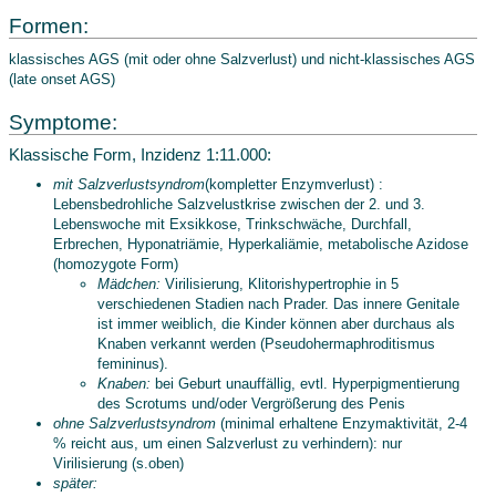
Formen:
klassisches AGS (mit oder ohne Salzverlust) und nicht-klassisches AGS
(late onset AGS)
Symptome:
Klassische Form, Inzidenz 1:11.000:
mit Salzverlustsyndrom
(kompletter Enzymverlust) :
Lebensbedrohliche Salzvelustkrise zwischen der 2. und 3.
Lebenswoche mit Exsikkose, Trinkschwäche, Durchfall,
Erbrechen, Hyponatriämie, Hyperkaliämie, metabolische Azidose
(homozygote Form)
Mädchen:
Virilisierung, Klitorishypertrophie in 5
verschiedenen Stadien nach Prader. Das innere Genitale
ist immer weiblich, die Kinder können aber durchaus als
Knaben verkannt werden (Pseudohermaphroditismus
femininus).
Knaben:
bei Geburt unauffällig, evtl. Hyperpigmentierung
des Scrotums und/oder Vergrößerung des Penis
ohne Salzverlustsyndrom
(minimal erhaltene Enzymaktivität, 2-4
% reicht aus, um einen Salzverlust zu verhindern): nur
Virilisierung (s.oben)
später: