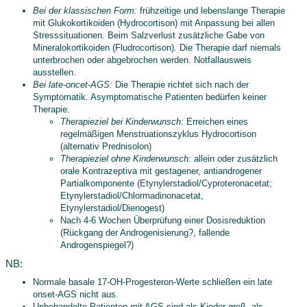
Bei der klassischen Form:
frühzeitige und lebenslange Therapie
mit Glukokortikoiden (
Hydrocortison
) mit Anpassung bei allen
Stresssituationen. Beim Salzverlust zusätzliche Gabe von
Mineralokortikoiden (
Fludrocortison
). Die Therapie darf niemals
unterbrochen oder abgebrochen werden. Notfallausweis
ausstellen.
Bei late-oncet-AGS:
Die Therapie richtet sich nach der
Symptomatik. Asymptomatische Patienten bedürfen keiner
Therapie.
Therapieziel bei Kinderwunsch:
Erreichen eines
regelmäßigen Menstruationszyklus
Hydrocortison
(alternativ
Prednisolon
)
Therapieziel ohne Kinderwunsch:
allein oder zusätzlich
orale Kontrazeptiva mit gestagener, antiandrogener
Partialkomponente
(Etynylerstadiol/Cyproteronacetat;
Etynylerstadiol/Chlormadinonacetat,
Etynylerstadiol/Dienogest)
Nach 4-6 Wochen Überprüfung einer Dosisreduktion
(Rückgang der Androgenisierung?, fallende
Androgenspiegel?)
NB:
Normale basale 17-OH-Progesteron-Werte schließen ein late
onset-AGS nicht aus.
Unbehandelte Patienten mit AGS sind als Kinder groß, als