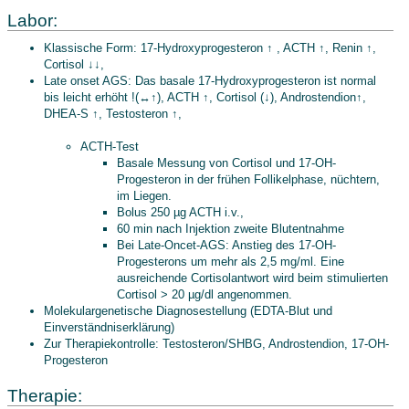
Labor:
Klassische Form: 17-Hydroxyprogesteron ↑ , ACTH ↑, Renin ↑,
Cortisol ↓↓,
Late onset AGS: Das basale 17-Hydroxyprogesteron ist normal
bis leicht erhöht !(↔↑), ACTH ↑, Cortisol (↓), Androstendion↑,
DHEA-S ↑, Testosteron ↑,
ACTH-Test
Basale Messung von Cortisol und 17-OH-
Progesteron in der frühen Follikelphase, nüchtern,
im Liegen.
Bolus 250 µg ACTH i.v.,
60 min nach Injektion zweite Blutentnahme
Bei Late-Oncet-AGS: Anstieg des 17-OH-
Progesterons um mehr als 2,5 mg/ml. Eine
ausreichende Cortisolantwort wird beim stimulierten
Cortisol > 20 µg/dl angenommen.
Molekulargenetische Diagnosestellung (EDTA-Blut und
Einverständniserklärung)
Zur Therapiekontrolle: Testosteron/SHBG, Androstendion, 17-OH-
Progesteron
Therapie: