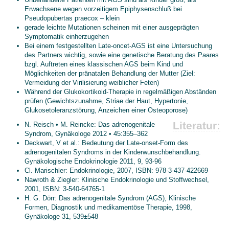
Erwachsene wegen vorzeitigem Epiphysenschluß bei
Pseudopubertas praecox – klein
gerade leichte Mutationen scheinen mit einer ausgeprägten
Symptomatik einherzugehen
Bei einem festgestellten Late-oncet-AGS ist eine Untersuchung
des Partners wichtig, sowie eine genetische Beratung des Paares
bzgl. Auftreten eines klassischen AGS beim Kind und
Möglichkeiten der pränatalen Behandlung der Mutter (Ziel:
Vermeidung der Virilisierung weiblicher Feten)
Während der Glukokortikoid-Therapie in regelmäßigen Abständen
prüfen (Gewichtszunahme, Striae der Haut, Hypertonie,
Glukosetoleranzstörung, Anzeichen einer Osteoporose)
Literatur:
N. Reisch • M. Reincke: Das adrenogenitale
Syndrom, Gynäkologe 2012 • 45:355–362
Deckwart, V et al.: Bedeutung der Late-onset-Form des
adrenogenitalen Syndroms in der Kinderwunschbehandlung.
Gynäkologische Endokrinologie 2011, 9, 93-96
Cl. Marischler: Endokrinologie, 2007, ISBN: 978-3-437-422669
Nawroth & Ziegler: Klinische Endokrinologie und Stoffwechsel,
2001, ISBN: 3-540-64765-1
H. G. Dörr: Das adrenogenitale Syndrom (AGS), Klinische
Formen, Diagnostik und medikamentöse Therapie, 1998,
Gynäkologe 31, 539±548