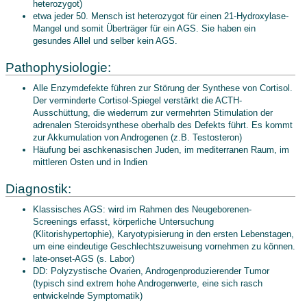
heterozygot)
etwa jeder 50. Mensch ist heterozygot für einen 21-Hydroxylase-
Mangel und somit Überträger für ein AGS. Sie haben ein
gesundes Allel und selber kein AGS.
Pathophysiologie:
Alle Enzymdefekte führen zur Störung der Synthese von Cortisol.
Der verminderte Cortisol-Spiegel verstärkt die ACTH-
Ausschüttung, die wiederrum zur vermehrten Stimulation der
adrenalen Steroidsynthese oberhalb des Defekts führt. Es kommt
zur Akkumulation von Androgenen (z.B. Testosteron)
Häufung bei aschkenasischen Juden, im mediterranen Raum, im
mittleren Osten und in Indien
Diagnostik:
Klassisches AGS: wird im Rahmen des Neugeborenen-
Screenings erfasst, körperliche Untersuchung
(Klitorishypertophie), Karyotypisierung in den ersten Lebenstagen,
um eine eindeutige Geschlechtszuweisung vornehmen zu können.
late-onset-AGS (s. Labor)
DD: Polyzystische Ovarien, Androgenproduzierender Tumor
(typisch sind extrem hohe Androgenwerte, eine sich rasch
entwickelnde Symptomatik)