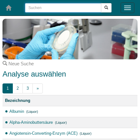
Toggle
naviga
Neue Suche
Analyse auswählen
1
2
3
»
Bezeichnung
Albumin
(Liquor)
Alpha-Aminobuttersäure
(Liquor)
Angiotensin-Converting-Enzym (ACE)
(Liquor)