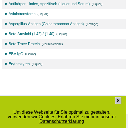
Antikörper - Index, spezifisch (Liquor und Serum)
(Liquor)
Asialotransferrin
(Liquor)
Aspergillus-Antigen (Galactomannan-Antigen)
(Lavage)
Beta-Amyloid (1-42) / (1-40)
(Liquor)
Beta-Trace-Protein
(verschiedene)
EBV-IgG
(Liquor)
Erythrozyten
(Liquor)
✖
Um diese Webseite für Sie optimal zu gestalten,
verwenden wir Cookies. Erfahren Sie mehr in unserer
Medizinisches Labor Prof. Dr. Schenk / Dr. Ansorge und Kollegen GbR
Schwiesaustrasse 11, 39124 Magdeburg
Datenschutzerklärung
© 2014 - 2025 |
Datenschutzbestimmung
|
Sitemap