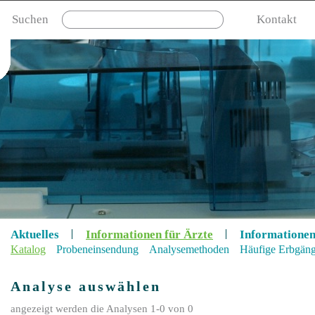
Suchen
Kontakt
Aktuelles
Informationen für Ärzte
Informationen
Katalog
Probeneinsendung
Analysemethoden
Häufige Erbgän
Analyse auswählen
angezeigt werden die Analysen 1-0 von 0