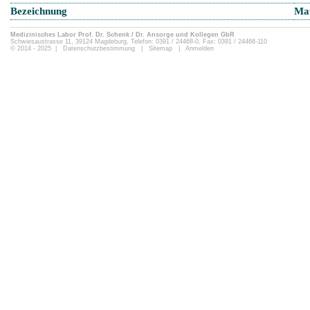
Bezeichnung
Mat
Medizinisches Labor Prof. Dr. Schenk / Dr. Ansorge und Kollegen GbR
Schwiesaustrasse 11, 39124 Magdeburg, Telefon: 0391 / 24468-0, Fax: 0391 / 24468-110
© 2014 - 2025 |
Datenschutzbestimmung
|
Sitemap
|
Anmelden