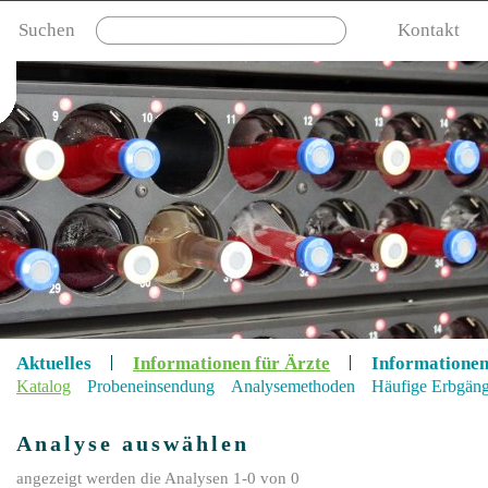
Suchen
Kontakt
Aktuelles
Informationen für Ärzte
Informationen
Katalog
Probeneinsendung
Analysemethoden
Häufige Erbgän
Analyse auswählen
angezeigt werden die Analysen 1-0 von 0