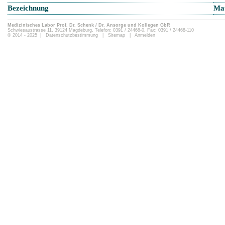
Bezeichnung
Mat
Medizinisches Labor Prof. Dr. Schenk / Dr. Ansorge und Kollegen GbR
Schwiesaustrasse 11, 39124 Magdeburg, Telefon: 0391 / 24468-0, Fax: 0391 / 24468-110
© 2014 - 2025 |
Datenschutzbestimmung
|
Sitemap
|
Anmelden