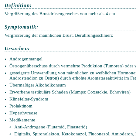
Definition:
Vergrößerung des Brustdrüsengewebes von mehr als 4 cm
Symptomatik:
Vergrößerung der männlichen Brust, Berührungsschmerz
Ursachen:
Androgenmangel
Östrogenüberschuss durch vermehrte Produktion (Tumoren) oder 
gesteigerte Umwandlung von männlichen zu weiblichen Hormonen 
Androstendion zu Östron) durch erhöhte Aromataseaktivität im Fe
Übermäßiger Alkoholkonsum
Erworbene testikuläre Schaden (Mumps; Coxsackie, Echoviren)
Klinefelter-Syndrom
Prolaktinom
Hyperthyreose
Medikamente
Anti-Androgene (Flutamid, Finasterid)
Digitalis, Spironolakton, Ketokonazol, Fluconazol, Amiodaron, 