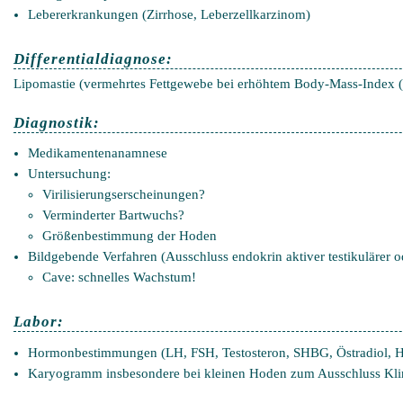
Lebererkrankungen (Zirrhose, Leberzellkarzinom)
Differentialdiagnose:
Lipomastie (vermehrtes Fettgewebe bei erhöhtem Body-Mass-Index 
Diagnostik:
Medikamentenanamnese
Untersuchung:
Virilisierungserscheinungen?
Verminderter Bartwuchs?
Größenbestimmung der Hoden
Bildgebende Verfahren (Ausschluss endokrin aktiver testikulärer 
Cave: schnelles Wachstum!
Labor:
Hormonbestimmungen (LH, FSH, Testosteron, SHBG, Östradiol, H
Karyogramm insbesondere bei kleinen Hoden zum Ausschluss Kli