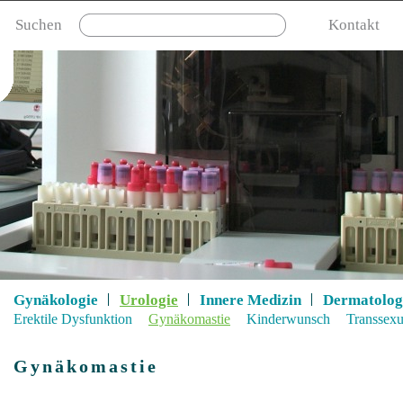
Suchen
Kontakt
Gynäkologie
Urologie
Innere Medizin
Dermatolog
Erektile Dysfunktion
Gynäkomastie
Kinderwunsch
Transsexua
Gynäkomastie