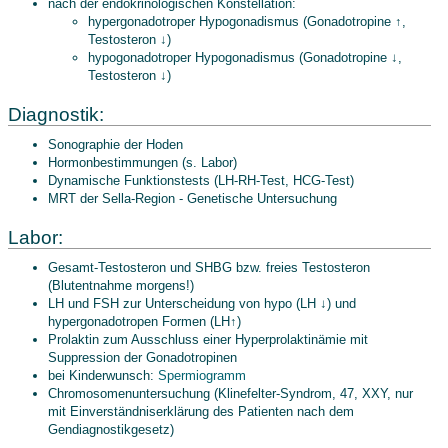
nach der endokrinologischen Konstellation:
hypergonadotroper Hypogonadismus (Gonadotropine ↑,
Testosteron ↓)
hypogonadotroper Hypogonadismus (Gonadotropine ↓,
Testosteron ↓)
Diagnostik:
Sonographie der Hoden
Hormonbestimmungen (s. Labor)
Dynamische Funktionstests (LH-RH-Test, HCG-Test)
MRT der Sella-Region - Genetische Untersuchung
Labor:
Gesamt-Testosteron und SHBG bzw. freies Testosteron
(Blutentnahme morgens!)
LH und FSH zur Unterscheidung von hypo (LH ↓) und
hypergonadotropen Formen (LH↑)
Prolaktin zum Ausschluss einer Hyperprolaktinämie mit
Suppression der Gonadotropinen
bei Kinderwunsch:
Spermiogramm
Chromosomenuntersuchung (Klinefelter-Syndrom, 47, XXY, nur
mit Einverständniserklärung des Patienten nach dem
Gendiagnostikgesetz)