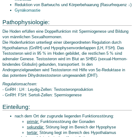
Reduktion von Bartwuchs und Körperbehaarung (Rasurfrequenz ↓)
Gynäkomastie
Pathophysiologie:
Die Hoden erfüllen eine Doppelfunktion mit Spermiogenese und Bildung
von männlichen Sexualhormonen.
Die Hodenfunktion unterliegt einer übergeordneten Regulation durch
Hypothalamus (GnRH) und Hypophysenvorderlappen (LH, FSH). Das
Testosteron wird in 95 % im Hoden gebildet, die restlichen 5 % sind
adrenaler Genese. Testosteron wird im Blut an SHBG (sexual-Hormon-
bindendes Globulin) gebunden, transportiert. In den
Androgenzielgeweben wird Testosteron mit Hilfe von 5α-Reduktase in
das potentere Dihydrotestosteron umgewandelt (DHT).
Regulationsachsen:
- GnRH : LH : Leydig-Zellen: Testosteronproduktion
- GnRH: FSH: Sertoli-Zellen: Spermiogenese
Einteilung:
nach dem Ort der zugrunde liegenden Funktionsstörung:
primär:
Funktionsstörung der Gonaden
sekundär:
Störung liegt im Bereich der Hypophyse
tertiär:
Störung liegt im Bereich des Hypothalamus