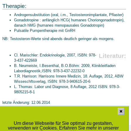
Therapie:
Androgensubstitution (oral, i.m., Testosteronimplantate, Pflaster)
Gonadotropine : anfänglich HCG( humanes Choriongonadotropin),
danach hMG (humanes menopausales Gonadotropin)
Pulsatile Pumpentherapie mit GnRH
NB: Testosteron-Werte sind abends deutlich geringer als morgens.
Literatur:
Cl. Marischler: Endokrinologie, 2007, ISBN: 978-
3-437-422669
B. Neumeiste, I.Besenthal, B.O.Böhm: 2009, Klinikleitfaden
Labordiagnostik,ISBN: 978-3-437-22232-0
T.R. Harrison: Harrisons Innere Medizin, 18. Auflage, 2012, ABW
Wisseschftsverlag, ISBN: 978-3-940615-20-6
L. Thomas: Labor und Diagnose, 8 Auflage, 2012 ISBN: 978-3-
9805215-8-1
letzte Änderung: 12.06.2014
✖
Übersicht
Männlicher Hypogonadismus
Um diese Webseite für Sie optimal zu gestalten,
verwenden wir Cookies. Erfahren Sie mehr in unserer
Medizinisches Labor Prof. Dr. Schenk / Dr. Ansorge und Kollegen GbR