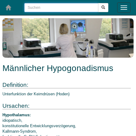
Toggle
naviga
Männlicher Hypogonadismus
Definition:
Unterfunktion der Keimdrüsen (Hoden)
Ursachen:
Hypothalamus:
idiopatisch,
konstitutionelle Entwicklungsverzögerung,
Kallmann-Syndrom,