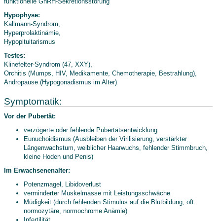
funktionelle GnRH-Sekretionsstörung
Hypophyse:
Kallmann-Syndrom,
Hyperprolaktinämie,
Hypopituitarismus
Testes:
Klinefelter-Syndrom (47, XXY),
Orchitis (Mumps, HIV, Medikamente, Chemotherapie, Bestrahlung),
Andropause (Hypogonadismus im Alter)
Symptomatik:
Vor der Pubertät:
verzögerte oder fehlende Pubertätsentwicklung
Eunuchoidismus (Ausbleiben der Virilisierung, verstärkter
Längenwachstum, weiblicher Haarwuchs, fehlender Stimmbruch,
kleine Hoden und Penis)
Im Erwachsenenalter:
Potenzmagel, Libidoverlust
verminderter Muskelmasse mit Leistungsschwäche
Müdigkeit (durch fehlenden Stimulus auf die Blutbildung, oft
normozytäre, normochrome Anämie)
Infertilität