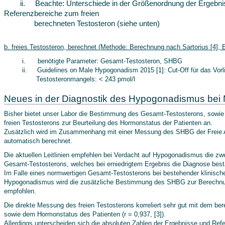
ii.
Beachte: Unterschiede in der Größenordnung der Ergebni
Referenzbereiche zum freien
berechneten Testosteron (siehe unten)
b. freies Testosteron, berechnet (Methode: Berechnung nach Sartorius [4], Ei
i.
benötigte Parameter: Gesamt-Testosteron, SHBG
ii. Guidelines on Male Hypogonadism 2015 [1]: Cut-Off für das Vorli
Testosteronmangels: < 243 pmol/l
Neues in der Diagnostik des Hypogonadismus bei
Bisher bietet unser Labor die Bestimmung des Gesamt-Testosterons, sowie
freien Testosterons zur Beurteilung des Hormonstatus der Patienten an.
Zusätzlich wird im Zusammenhang mit einer Messung des SHBG der Freie 
automatisch berechnet.
Die aktuellen Leitlinien empfehlen bei Verdacht auf Hypogonadismus die z
Gesamt-Testosterons, welches bei erniedrigtem Ergebnis die Diagnose bestä
Im Falle eines normwertigen Gesamt-Testosterons bei bestehender klinisc
Hypogonadismus wird die zusätzliche Bestimmung des SHBG zur Berechnun
empfohlen.
Die direkte Messung des freien Testosterons korreliert sehr gut mit dem ber
sowie dem Hormonstatus des Patienten (r = 0,937, [3]).
Allerdings unterscheiden sich die absoluten Zahlen der Ergebnisse und Ref