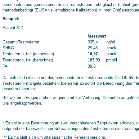
berechneten und gemessenen freien Testosterons trotz gleicher Einheit (pmo
methodenbedingt (ELISA vs. empirische Kalkulation) in ihren Größenordnun
Beispiel:
Patient X.Y.
Messwert
Gesamt-Testosteron
335,4 ng/dl
SHBG
29,45 nmol/l
Testosteron, frei (gemessen)
16,57
pmol/l
Testosteron, frei (berechnet)
183,93
pmol/l
FAI
39,5
Da sich die Leitlinien auf das berechnete freie Testosteron als Cut-Off für d
Testosteron- mangels beziehen, bieten wir ab sofort die Berechnung des fre
unserem Labor an.
Bei weiteren Fragen stehen wir jederzeit zur Verfügung. Die unten aufgeführt
uns angefragt werden.
* Es sollte eine Bestimmung an zwei verschiedenen Zeitpunkten erfolgen, d
aufgrund der tageszeitlichen Schwankungen des Testosterons nicht aussagek
** Es handelt sich um alterspezifische Referenzbereiche.