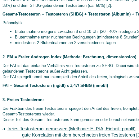
38%) und dem SHBG-gebundenen Testosteron (ca. 60%) [2].
Gesamt-Testosteron = Testosteron (SHBG) + Testosteron (Albumin) + Tes
Präanalytik:
Blutentnahme morgens zwischen 8 und 10 Uhr (20 - 40% niedrigere 
Blutentnahme unter nüchternen Bedingungen (mindestens 8 Stunden
mindestens 2 Blutentnahmen an 2 verschiedenen Tagen
2. FAI = Freier Androgen Index (Methode: Berchnung, dimensionslos)
Der FAI ist das einfache Verhältnis von Testosteron zu SHBG. Dabei wird d
gebundenen Testosterons außer Acht gelassen.
Der FAI spiegelt somit nur inkomplett den Anteil des freien, biologisch wir
FAI = Gesamt-Testosteron (ng/dl) x 3,47/ SHBG (nmol/l)
3. Freies Testosteron:
Die Fraktion des freien Testosterons spiegelt den Anteil des freien, komple
Gesamt-Testosterons wieder.
Dieser Teil des Gesamt-Testosterons kann gemessen oder berechnet werde
a.
freies Testosteron, gemessen (Methode: ELISA, Einheit: pmol/l)
i.
gute Korrelation mit dem berechneten freien Testosteron [