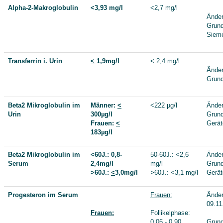
Alpha-2-Makroglobulin
<3,93 mg/l
<2,7 mg/l
Änder
Grund
Siem
Transferrin i. Urin
<
1,9mg/l
< 2,4 mg/l
Änder
Grund
Beta2 Mikroglobulin im
Männer:
<
<222 µg/l
Änder
Urin
300µg/l
Grund
Frauen:
<
Gerä
183µg/l
Beta2 Mikroglobulin im
<60J.: 0,8-
50-60J.: <2,6
Änder
Serum
2,4mg/l
mg/l
Grund
>60J.:
<
3,0mg/l
>60J.: <3,1 mg/l
Gerä
Progesteron im Serum
Frauen:
Ände
09.11
Frauen:
Follikelphase:
0,06 - 0,90
Grund