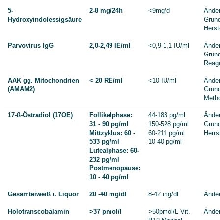
5-
2-8 mg/24h
<9mg/d
Änder
Hydroxyindolessigsäure
Grund
Herste
Parvovirus IgG
2,0-2,49 IE/ml
<0,9-1,1 IU/ml
Änder
Grund
Reage
AAK gg. Mitochondrien
< 20 RE/ml
<10 IU/ml
Änder
(AMAM2)
Grund
Meth
17-ß-Östradiol (17OE)
Follikelphase:
44-183 pg/ml
Änder
31 - 90 pg/ml
150-528 pg/ml
Grund
Mittzyklus: 60 -
60-211 pg/ml
Herrst
533 pg/ml
10-40 pg/ml
Lutealphase: 60-
232 pg/ml
Postmenopause:
10 - 40 pg/ml
Gesamteiweiß i. Liquor
20 -40 mg/dl
8-42 mg/dl
Änder
Holotranscobalamin
>37 pmol/l
>50pmol/L Vit.
Änder