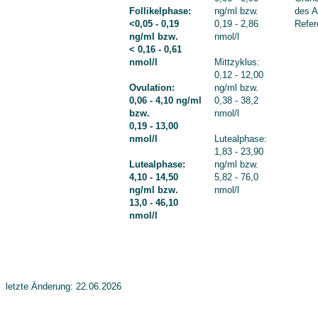
Follikelphase:
ng/ml bzw.
des A
<0,05 - 0,19
0,19 - 2,86
Refer
ng/ml bzw.
nmol/l
< 0,16 - 0,61
nmol/l
Mittzyklus:
0,12 - 12,00
Ovulation:
ng/ml bzw.
0,06 - 4,10 ng/ml
0,38 - 38,2
bzw.
nmol/l
0,19 - 13,00
nmol/l
Lutealphase:
1,83 - 23,90
Lutealphase:
ng/ml bzw.
4,10 - 14,50
5,82 - 76,0
ng/ml bzw.
nmol/l
13,0 - 46,10
nmol/l
letzte Änderung: 22.06.2026