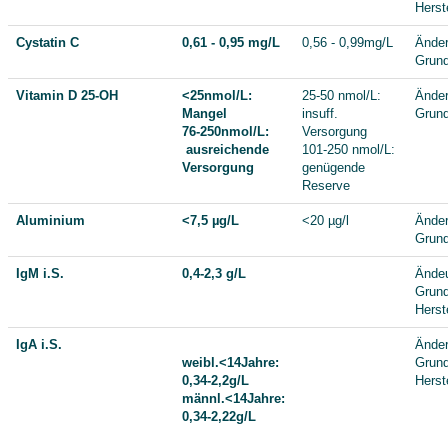
Herst
Cystatin C
0,61 - 0,95 mg/L
0,56 - 0,99mg/L
Änder
Grund
Vitamin D 25-OH
<25nmol/L:
25-50 nmol/L:
Änder
Mangel
insuff.
Grund
76-250nmol/L:
Versorgung
ausreichende
101-250 nmol/L:
Versorgung
genügende
Reserve
Aluminium
<7,5 µg/L
<20 µg/l
Änder
Grund
IgM i.S.
0,4-2,3 g/L
Ändeu
Grund
Herste
IgA i.S.
Änder
weibl.<14Jahre:
Grund
0,34-2,2g/L
Herste
männl.<14Jahre:
0,34-2,22g/L