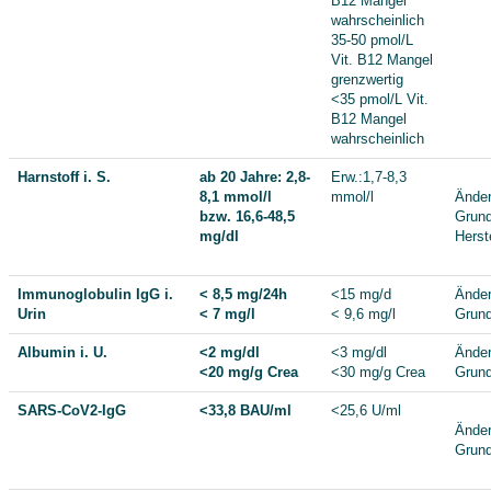
B12 Mangel
wahrscheinlich
35-50 pmol/L
Vit. B12 Mangel
grenzwertig
<35 pmol/L Vit.
B12 Mangel
wahrscheinlich
Harnstoff i. S.
ab 20 Jahre: 2,8-
Erw.:1,7-8,3
8,1 mmol/l
mmol/l
Änder
bzw. 16,6-48,5
Grund
mg/dl
Herste
Immunoglobulin IgG i.
< 8,5 mg/24h
<15 mg/d
Änder
Urin
< 7 mg/l
< 9,6 mg/l
Grund
Albumin i. U.
<2 mg/dl
<3 mg/dl
Änder
<20 mg/g Crea
<30 mg/g Crea
Grund
SARS-CoV2-IgG
<33,8 BAU/ml
<25,6 U/ml
Änder
Grund