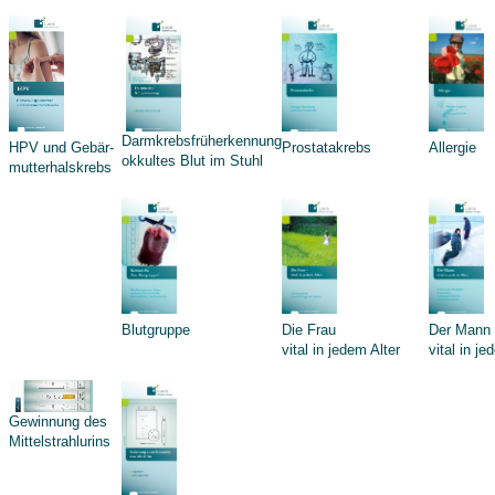
Darmkrebsfrüherkennung
HPV und Gebär-
Prostatakrebs
Allergie
okkultes Blut im Stuhl
mutterhalskrebs
Blutgruppe
Die Frau
Der Mann
vital in jedem Alter
vital in je
Gewinnung des
Mittelstrahlurins