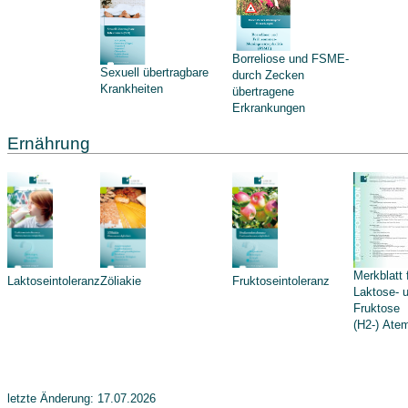
Borreliose und FSME-
Sexuell übertragbare
durch Zecken
Krankheiten
übertragene
Erkrankungen
Ernährung
Merkblatt 
Laktoseintoleranz
Zöliakie
Fruktoseintoleranz
Laktose- 
Fruktose
(H2-) Ate
letzte Änderung: 17.07.2026