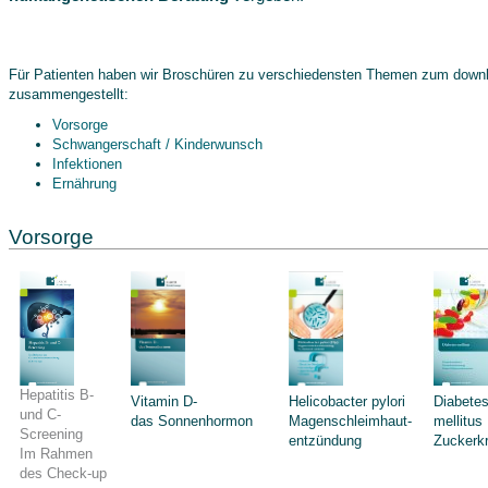
Für Patienten haben wir Broschüren zu verschiedensten Themen zum down
zusammengestellt:
Vorsorge
Schwangerschaft / Kinderwunsch
Infektionen
Ernährung
Vorsorge
Hepatitis B-
Vitamin D-
Helicobacter pylori
Diabete
und C-
das Sonnenhormon
Magenschleimhaut-
mellitus
Screening
entzündung
Zuckerkr
Im Rahmen
des Check-up