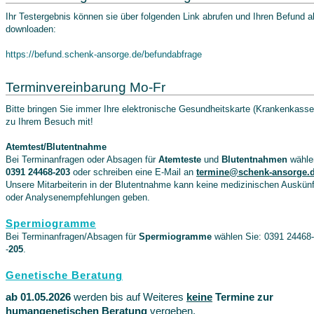
Ihr Testergebnis können sie über folgenden Link abrufen und Ihren Befund 
downloaden:
https://befund.schenk-ansorge.de/befundabfrage
Terminvereinbarung Mo-Fr
Bitte bringen Sie immer Ihre elektronische Gesundheitskarte (Krankenkasse
zu Ihrem Besuch mit!
Atemtest/Blutentnahme
Bei Terminanfragen oder Absagen für
Atemteste
und
Blutentnahmen
wähle
0391 24468-203
oder schreiben eine E-Mail an
termine@schenk-ansorge.
Unsere Mitarbeiterin in der Blutentnahme kann keine medizinischen Auskünft
oder Analysenempfehlungen geben.
Spermiogramme
Bei Terminanfragen/Absagen für
Spermiogramme
wählen Sie: 0391 24468-
-
205
.
Genetische Beratung
ab 01.05.2026
werden bis auf Weiteres
keine
Termine zur
humangenetischen Beratung
vergeben.