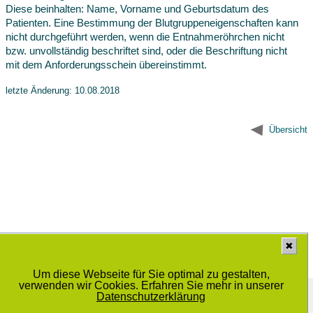
Diese beinhalten: Name, Vorname und Geburtsdatum des
Patienten. Eine Bestimmung der Blutgruppeneigenschaften kann
nicht durchgeführt werden, wenn die Entnahmeröhrchen nicht
bzw. unvollständig beschriftet sind, oder die Beschriftung nicht
mit dem Anforderungsschein übereinstimmt.
letzte Änderung: 10.08.2018
Übersicht
✖
Um diese Webseite für Sie optimal zu gestalten,
verwenden wir Cookies. Erfahren Sie mehr in unserer
Medizinisches Labor Prof. Dr. Schenk / Dr. Ansorge und Kollegen GbR
Schwiesaustrasse 11, 39124 Magdeburg
Datenschutzerklärung
© 2014 - 2025 |
Datenschutzbestimmung
|
Sitemap