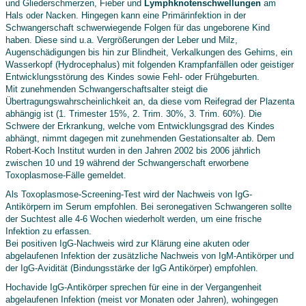
und Gliederschmerzen, Fieber und
Lymphknotenschwellungen
am
Hals oder Nacken. Hingegen kann eine Primärinfektion in der
Schwangerschaft schwerwiegende Folgen für das ungeborene Kind
haben. Diese sind u.a. Vergrößerungen der Leber und Milz,
Augenschädigungen bis hin zur Blindheit, Verkalkungen des Gehirns, ein
Wasserkopf (Hydrocephalus) mit folgenden Krampfanfällen oder geistiger
Entwicklungsstörung des Kindes sowie Fehl- oder Frühgeburten.
Mit zunehmenden Schwangerschaftsalter steigt die
Übertragungswahrscheinlichkeit an, da diese vom Reifegrad der Plazenta
abhängig ist (1. Trimester 15%, 2. Trim. 30%, 3. Trim. 60%). Die
Schwere der Erkrankung, welche vom Entwicklungsgrad des Kindes
abhängt, nimmt dagegen mit zunehmenden Gestationsalter ab. Dem
Robert-Koch Institut wurden in den Jahren 2002 bis 2006 jährlich
zwischen 10 und 19 während der Schwangerschaft erworbene
Toxoplasmose-Fälle gemeldet.
Als Toxoplasmose-Screening-Test wird der Nachweis von IgG-
Antikörpern im Serum empfohlen. Bei seronegativen Schwangeren sollte
der Suchtest alle 4-6 Wochen wiederholt werden, um eine frische
Infektion zu erfassen.
Bei positiven IgG-Nachweis wird zur Klärung eine akuten oder
abgelaufenen Infektion der zusätzliche Nachweis von IgM-Antikörper und
der IgG-Avidität (Bindungsstärke der IgG Antikörper) empfohlen.
Hochavide IgG-Antikörper sprechen für eine in der Vergangenheit
abgelaufenen Infektion (meist vor Monaten oder Jahren), wohingegen