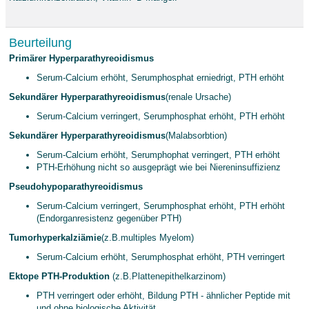
Beurteilung
Primärer Hyperparathyreoidismus
Serum-Calcium erhöht, Serumphosphat erniedrigt, PTH erhöht
Sekundärer Hyperparathyreoidismus
(renale Ursache)
Serum-Calcium verringert, Serumphosphat erhöht, PTH erhöht
Sekundärer Hyperparathyreoidismus
(Malabsorbtion)
Serum-Calcium erhöht, Serumphophat verringert, PTH erhöht
PTH-Erhöhung nicht so ausgeprägt wie bei Niereninsuffizienz
Pseudohypoparathyreoidismus
Serum-Calcium verringert, Serumphosphat erhöht, PTH erhöht
(Endorganresistenz gegenüber PTH)
Tumorhyperkalziämie
(z.B.multiples Myelom)
Serum-Calcium erhöht, Serumphosphat erhöht, PTH verringert
Ektope PTH-Produktion
(z.B.Plattenepithelkarzinom)
PTH verringert oder erhöht, Bildung PTH - ähnlicher Peptide mit
und ohne biologische Aktivität.