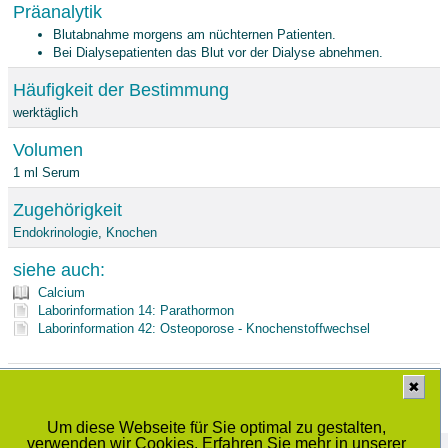
Präanalytik
Blutabnahme morgens am nüchternen Patienten.
Bei Dialysepatienten das Blut vor der Dialyse abnehmen.
Häufigkeit der Bestimmung
werktäglich
Volumen
1 ml Serum
Zugehörigkeit
Endokrinologie
,
Knochen
siehe auch:
Calcium
Laborinformation 14: Parathormon
Laborinformation 42: Osteoporose - Knochenstoffwechsel
Stand: 21.11.2025
✖
Um diese Webseite für Sie optimal zu gestalten,
verwenden wir Cookies. Erfahren Sie mehr in unserer
Medizinisches Labor Prof. Dr. Schenk / Dr. Ansorge und Kollegen GbR