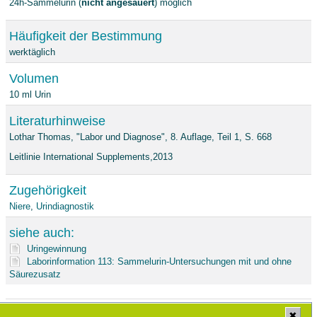
24h-Sammelurin (
nicht angesäuert
) möglich
Häufigkeit der Bestimmung
werktäglich
Volumen
10 ml Urin
Literaturhinweise
Lothar Thomas, "Labor und Diagnose", 8. Auflage, Teil 1, S. 668
Leitlinie International Supplements,2013
Zugehörigkeit
Niere
,
Urindiagnostik
siehe auch:
Uringewinnung
Laborinformation 113: Sammelurin-Untersuchungen mit und ohne
Säurezusatz
Stand: 11.04.2024
✖