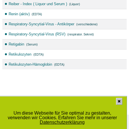
Reiber - Index ( Liquor und Serum )
(Liquor)
Renin (aktiv)
(EDTA)
Respiratory-Syncytial-Virus - Antikörper
(verschiedene)
Respiratory-Syncytial-Virus (RSV)
(respirator. Sekret)
Retigabin
(Serum)
Retikulozyten
(EDTA)
Retikulozyten-Hämoglobin
(EDTA)
✖
Um diese Webseite für Sie optimal zu gestalten,
verwenden wir Cookies. Erfahren Sie mehr in unserer
Medizinisches Labor Prof. Dr. Schenk / Dr. Ansorge und Kollegen GbR
Schwiesaustrasse 11, 39124 Magdeburg
Datenschutzerklärung
© 2014 - 2025 |
Datenschutzbestimmung
|
Sitemap