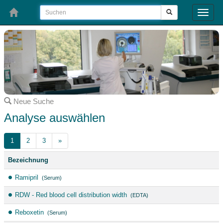
Toggle
naviga
Neue Suche
Analyse auswählen
1
2
3
»
Bezeichnung
Ramipril
(Serum)
RDW - Red blood cell distribution width
(EDTA)
Reboxetin
(Serum)