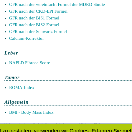
GFR nach der vereinfacht Formel der MDRD Studie
GFR nach der CKD-EPI Formel
GFR nach der BIS1 Formel
GFR nach der BIS2 Formel
GFR nach der Schwartz Formel
Calcium-Korrektur
Leber
NAFLD Fibrose Score
Tumor
ROMA-Index
Allgemein
BMI - Body Mass Index
Medizinisches Labor Prof. Dr. Schenk / Dr. Ansorge und Kollegen GbR
Schwiesaustrasse 11, 39124 Magdeburg, Telefon: 0391 / 24468-0, Fax: 0391 / 24468-110
 zu gestalten, verwenden wir Cookies. Erfahren Sie meh
© 2014 - 2025 |
Datenschutzbestimmung
|
Sitemap
|
Anmelden