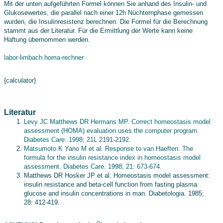
Mit der unten aufgeführten Formel können Sie anhand des Insulin- und
Glukosewertes, die parallel nach einer 12h Nüchternphase gemessen
wurden, die Insulinresistenz berechnen. Die Formel für die Berechnung
stammt aus der Literatur. Für die Ermittlung der Werte kann keine
Haftung übernommen werden.
labor-limbach.homa-rechner
{calculator}
Literatur
Levy JC Matthews DR Hermans MP. Correct homeostasis model
assessment (HOMA) evaluation uses the computer program.
Diabetes Care. 1998; 21L 2191-2192.
Matsumoto K Yano M et al. Response to van Haeften: The
formula for the insulin resistance index in homeostasis model
assessment. Diabetes Care. 1998; 21: 673-674.
Matthews DR Hosker JP et al. Homeostasis model assessment:
insulin resistance and beta-cell function from fasting plasma
glucose and insulin concentrations in man. Diabetologia. 1985;
28: 412-419.